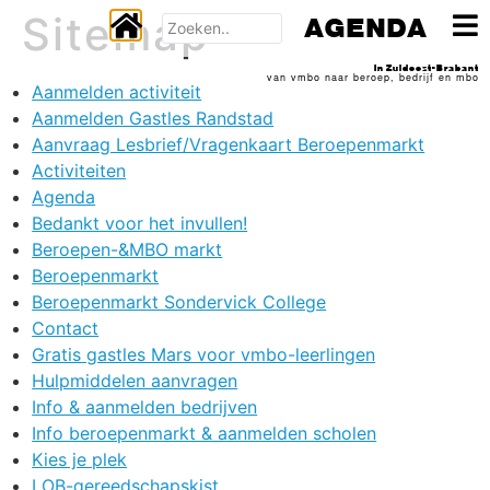
Sitemap
AGENDA
In Zuidoost-Brabant
van vmbo naar beroep, bedrijf en mbo
Aanmelden activiteit
Aanmelden Gastles Randstad
Aanvraag Lesbrief/Vragenkaart Beroepenmarkt
Activiteiten
Agenda
Bedankt voor het invullen!
Beroepen-&MBO markt
Beroepenmarkt
Beroepenmarkt Sondervick College
Contact
Gratis gastles Mars voor vmbo-leerlingen
Hulpmiddelen aanvragen
Info & aanmelden bedrijven
Info beroepenmarkt & aanmelden scholen
Kies je plek
LOB-gereedschapskist