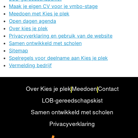
Maak je eigen CV voor je vmbo-stage
Meedoen met Kies je plek
Open dagen agenda
Over kies je plek
Privacyverklaring en gebruik van de website
Samen ontwikkeld met scholen
Sitemap
Spelregels voor deelname aan Kies je plek
Vermelding bedrijf
Over Kies je plek
Meedoen
Contact
LOB-gereedschapskist
Samen ontwikkeld met scholen
Privacyverklaring