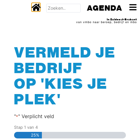
AGENDA
In Zuidoost-Brabant
van vmbo naar beroep, bedrijf en mbo
VERMELD JE
BEDRIJF
OP 'KIES JE
PLEK'
"
" Verplicht veld
*
Stap
1
van
4
25%