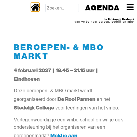
AGENDA
In Zuidoost-Brabant
van vmbo naar beroep, bedrijf en mbo
BEROEPEN- & MBO
MARKT
4 februari 2027 | 18.45 – 21.15 uur |
Eindhoven
Deze beroepen- & MBO markt wordt
De Rooi Pannen
georganiseerd door
en het
Stedelijk College
voor leerlingen van het vmbo.
Vertegenwoordig je een vmbo-school en wil je ook
ondersteuning bij het organiseren van een
Meld je aan
beroepenmarkt?
.