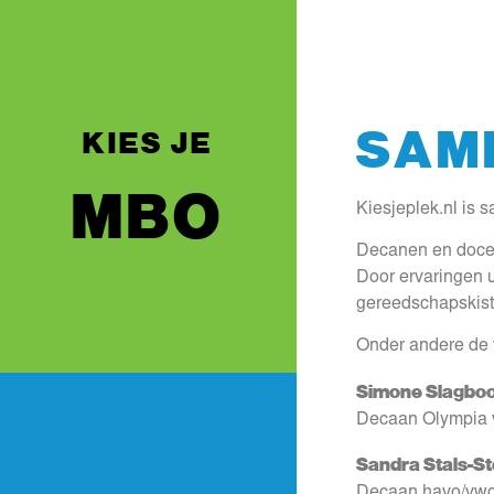
SAM
KIES JE
MBO
Kiesjeplek.nl is 
Decanen en docent
Door ervaringen u
gereedschapskist 
Onder andere de 
Simone Slagbo
Decaan Olympia 
Sandra Stals-St
Decaan havo/vwo