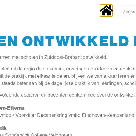
EN ONTWIKKELD 
samen met scholen in Zuidoost-Brabant ontwikkeld.
en uit de regio delen kennis, ervaringen en ideeën en denkt m
it de praktijk met elkaar te delen, blijven we van elkaar leren
steeds beter aan bij de dagelijkse praktijk van leerlingen, scho
volgende decanen en docenten denken mee over de ontwikkelin
om-Ettema
vmbo • Voorzitter Decanenkring vmbo Eindhoven-Kempenland
olk
 • Sondervick College Veldhoven