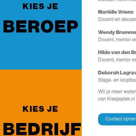
KIES JE
Mariëlle Vriens
BEROEP
Docent en decaa
Wendy Brumma
Docent, mentor e
Hilde van den B
Docent, mentor e
Deborah Lagrav
Stage- en loopba
Wil je meer weten
van Kiesjeplek.n
KIES JE
Contact opne
BEDRIJF