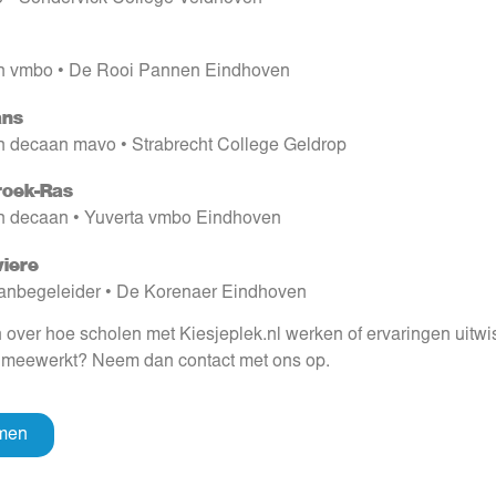
n vmbo • De Rooi Pannen Eindhoven
ns
n decaan mavo • Strabrecht College Geldrop
roek-Ras
n decaan • Yuverta vmbo Eindhoven
iere
anbegeleider • De Korenaer Eindhoven
 over hoe scholen met Kiesjeplek.nl werken of ervaringen uitw
l meewerkt? Neem dan contact met ons op.
men