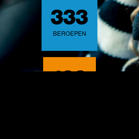
333
BEROEPEN
163
BEDRIJVEN
Over Kies je plek
Meedoen
Contact