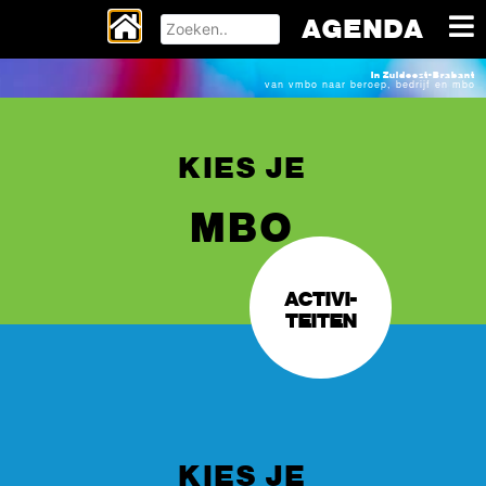
AGENDA
In Zuidoost-Brabant
van vmbo naar beroep, bedrijf en mbo
KIES JE
MBO
ACTIVI-
TEITEN
KIES JE