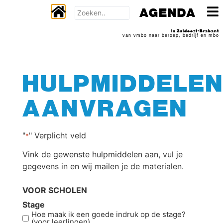
AGENDA
In Zuidoost-Brabant
van vmbo naar beroep, bedrijf en mbo
HULPMIDDELE
AANVRAGEN
"
" Verplicht veld
*
Vink de gewenste hulpmiddelen aan, vul je
gegevens in en wij mailen je de materialen.
VOOR SCHOLEN
Stage
Hoe maak ik een goede indruk op de stage?
(voor leerlingen)