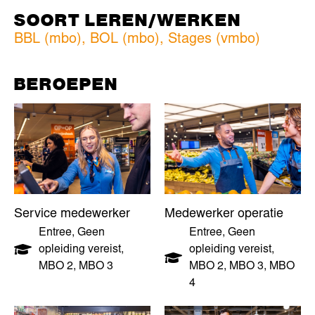
SOORT LEREN/WERKEN
BBL (mbo)
,
BOL (mbo)
,
Stages (vmbo)
BEROEPEN
Service medewerker
Medewerker operatie
Entree
,
Geen
Entree
,
Geen
opleiding vereist
,
opleiding vereist
,
MBO 2
,
MBO 3
MBO 2
,
MBO 3
,
MBO
4