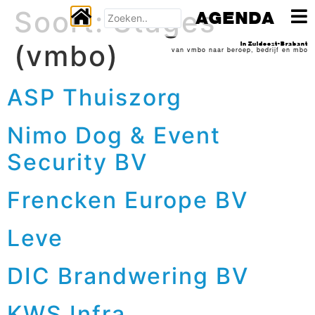
Soort:
Stages
AGENDA
(vmbo)
In Zuidoost-Brabant
van vmbo naar beroep, bedrijf en mbo
ASP Thuiszorg
Nimo Dog & Event
Security BV
Frencken Europe BV
Leve
DIC Brandwering BV
KWS Infra