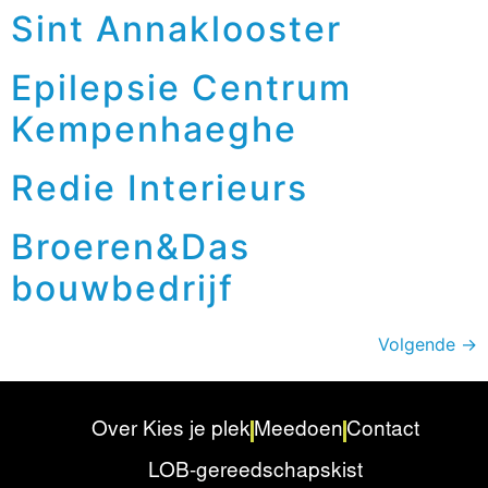
Sint Annaklooster
Epilepsie Centrum
Kempenhaeghe
Redie Interieurs
Broeren&Das
bouwbedrijf
Volgende
→
Over Kies je plek
Meedoen
Contact
LOB-gereedschapskist