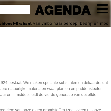
AGENDA
Zuidoost-Brabant
van vmbo naar beroep, bedrijf en mbo
nds 1924 bestaat. We maken speciale substraten en dekaarde: dat
dere natuurlijke materialen waar planten en paddenstoelen
aar en inmiddels leidt de vierde generatie van dezelfde
f regelen: van onze eigen grondstoffen (zoals veen uit onze