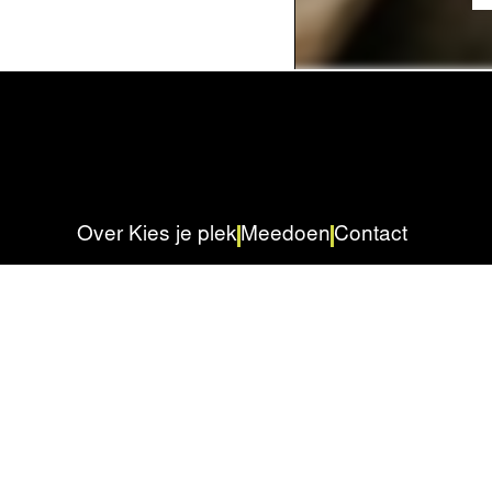
Over Kies je plek
Meedoen
Contact
LOB-gereedschapskist
Samen ontwikkeld met scholen
Privacyverklaring