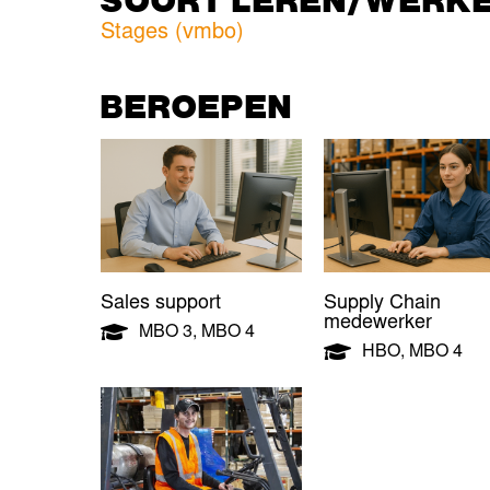
Stages (vmbo)
BEROEPEN
Sales support
Supply Chain
medewerker
MBO 3
,
MBO 4
HBO
,
MBO 4