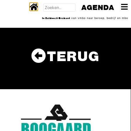
AGENDA
In Zuidoost-Brabant
van vmbo naar beroep, bedrijf en mbo
TERUG