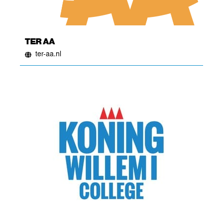
TER AA
ter-aa.nl