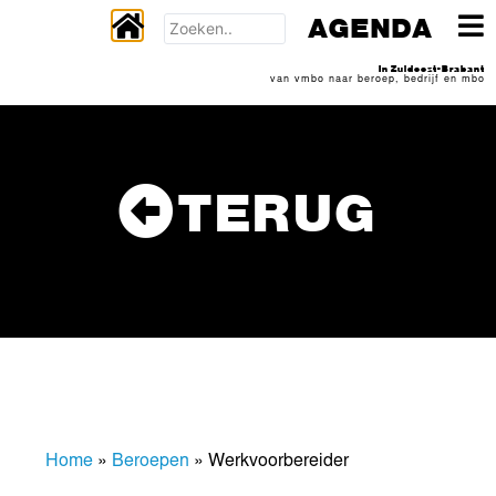
AGENDA
In Zuidoost-Brabant
van vmbo naar beroep, bedrijf en mbo
TERUG
Home
»
Beroepen
»
Werkvoorbereider