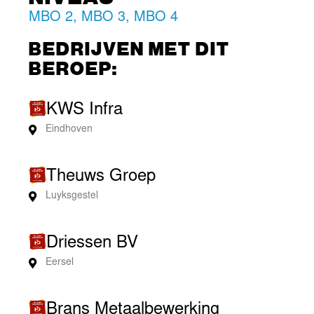
MBO 2
,
MBO 3
,
MBO 4
BEDRIJVEN MET DIT
BEROEP:
KWS Infra
Eindhoven
Theuws Groep
Luyksgestel
Driessen BV
Eersel
Brans Metaalbewerking