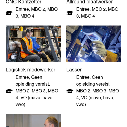
CNC Kantzetter
Allround plaatwerker
Entree
,
MBO 2
,
MBO
Entree
,
MBO 2
,
MBO
3
,
MBO 4
3
,
MBO 4
Logistiek medewerker
Lasser
Entree
,
Geen
Entree
,
Geen
opleiding vereist
,
opleiding vereist
,
MBO 2
,
MBO 3
,
MBO
MBO 2
,
MBO 3
,
MBO
4
,
VO (mavo, havo,
4
,
VO (mavo, havo,
vwo)
vwo)