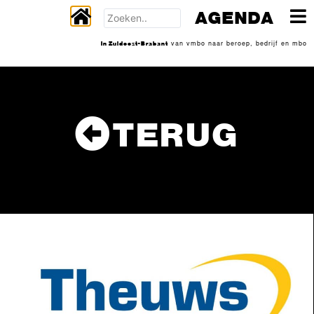
AGENDA
In Zuidoost-Brabant
van vmbo naar beroep, bedrijf en mbo
TERUG