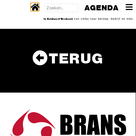
AGENDA
In Zuidoost-Brabant
van vmbo naar beroep, bedrijf en mbo
TERUG