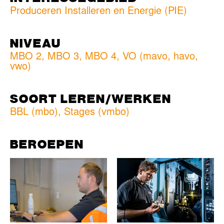
Produceren Installeren en Energie (PIE)
NIVEAU
MBO 2
,
MBO 3
,
MBO 4
,
VO (mavo, havo,
vwo)
SOORT LEREN/WERKEN
BBL (mbo)
,
Stages (vmbo)
BEROEPEN