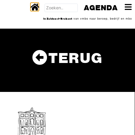
AGENDA
In Zuidoost-Brabant
van vmbo naar beroep, bedrijf en mbo
TERUG