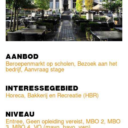
AANBOD
Beroepenmarkt op scholen, Bezoek aan het
bedrijf, Aanvraag stage
INTERESSEGEBIED
Horeca, Bakkerij en Recreatie (HBR)
NIVEAU
Entree
,
Geen opleiding vereist
,
MBO 2
,
MBO
3
,
MBO 4
,
VO (mavo, havo, vwo)