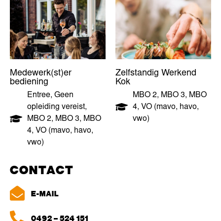
Medewerk(st)er
Zelfstandig Werkend
bediening
Kok
Entree
,
Geen
MBO 2
,
MBO 3
,
MBO
opleiding vereist
,
4
,
VO (mavo, havo,
MBO 2
,
MBO 3
,
MBO
vwo)
4
,
VO (mavo, havo,
vwo)
CONTACT
E-MAIL
0492 – 524 151