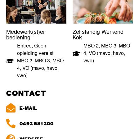
Medewerk(st)er
Zelfstandig Werkend
bediening
Kok
Entree
,
Geen
MBO 2
,
MBO 3
,
MBO
opleiding vereist
,
4
,
VO (mavo, havo,
MBO 2
,
MBO 3
,
MBO
vwo)
4
,
VO (mavo, havo,
vwo)
CONTACT
E-MAIL
0493 681 300