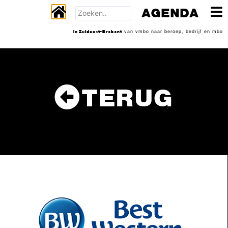
AGENDA
In Zuidoost-Brabant
van vmbo naar beroep, bedrijf en mbo
TERUG