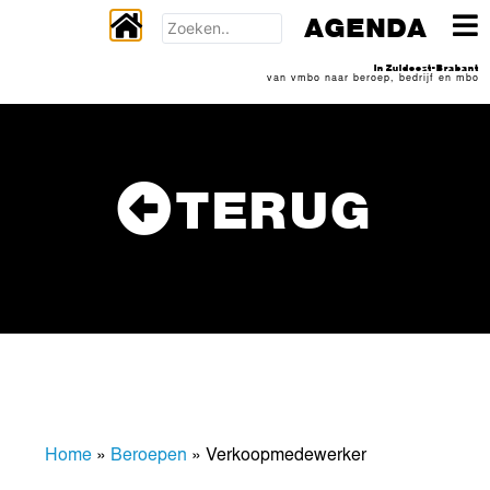
AGENDA
In Zuidoost-Brabant
van vmbo naar beroep, bedrijf en mbo
TERUG
Home
»
Beroepen
»
Verkoopmedewerker