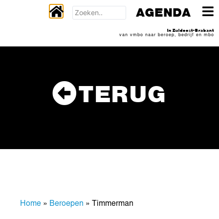
AGENDA
In Zuidoost-Brabant
van vmbo naar beroep, bedrijf en mbo
TERUG
Home
»
Beroepen
»
Timmerman