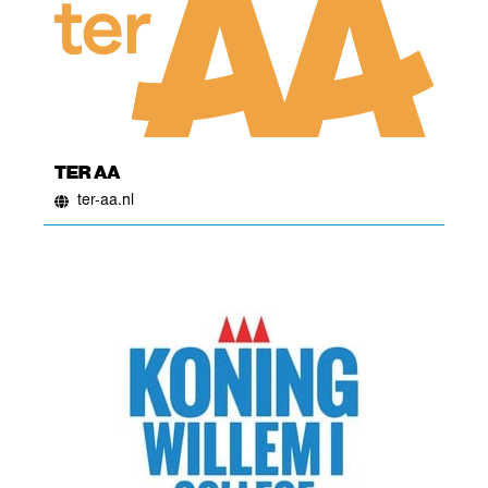
TER AA
ter-aa.nl