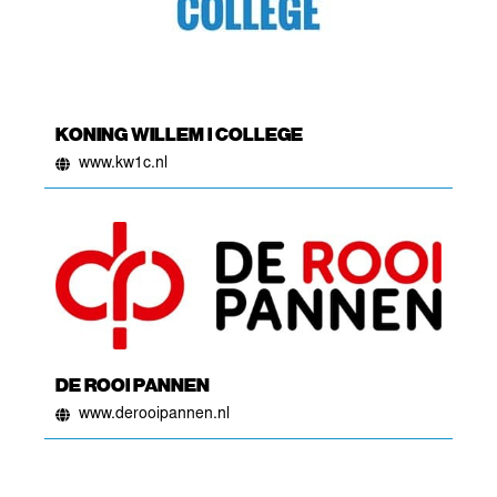
KONING WILLEM I COLLEGE
www.kw1c.nl
DE ROOI PANNEN
www.derooipannen.nl