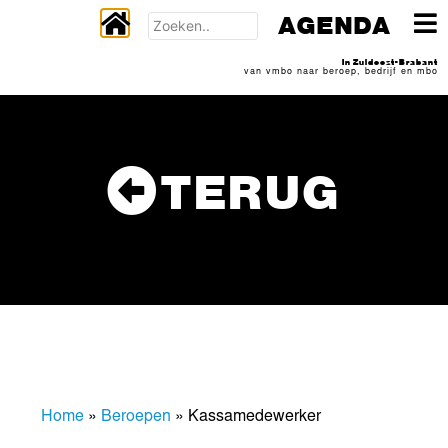
AGENDA
In Zuidoost-Brabant
van vmbo naar beroep, bedrijf en mbo
TERUG
Home
»
Beroepen
»
Kassamedewerker