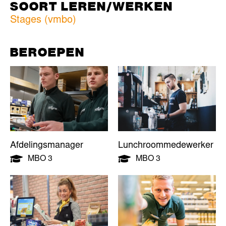
SOORT LEREN/WERKEN
Stages (vmbo)
BEROEPEN
Afdelingsmanager
Lunchroommedewerker
MBO 3
MBO 3