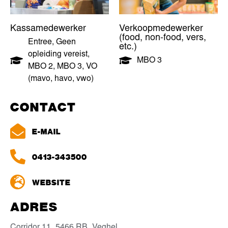
Kassamedewerker
Verkoopmedewerker
(food, non-food, vers,
Entree
,
Geen
etc.)
opleiding vereist
,
MBO 3
MBO 2
,
MBO 3
,
VO
(mavo, havo, vwo)
CONTACT
E-MAIL
0413-343500
WEBSITE
ADRES
Corridor 11,
5466 RB,
Veghel