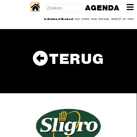
AGENDA
In Zuidoost-Brabant
van vmbo naar beroep, bedrijf en mbo
TERUG