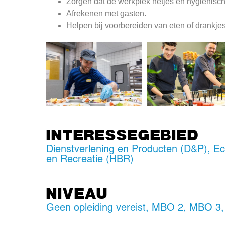
Zorgen dat de werkplek netjes en hygiënisch b
Afrekenen met gasten.
Helpen bij voorbereiden van eten of drankjes
INTERESSEGEBIED
Dienstverlening en Producten (D&P)
,
Ec
en Recreatie (HBR)
NIVEAU
Geen opleiding vereist
,
MBO 2
,
MBO 3