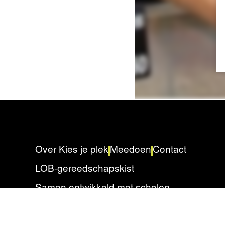
Over Kies je plek
Meedoen
Contact
LOB-gereedschapskist
Samen ontwikkeld met scholen
Privacyverklaring