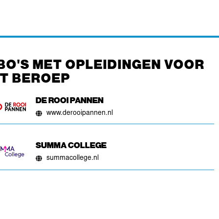
BO'S MET OPLEIDINGEN VOOR
IT BEROEP
DE ROOI PANNEN
www.derooipannen.nl
SUMMA COLLEGE
summacollege.nl