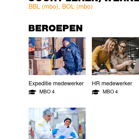
BBL (mbo)
,
BOL (mbo)
BEROEPEN
Expeditie medewerker
HR medewerker
MBO 4
MBO 4