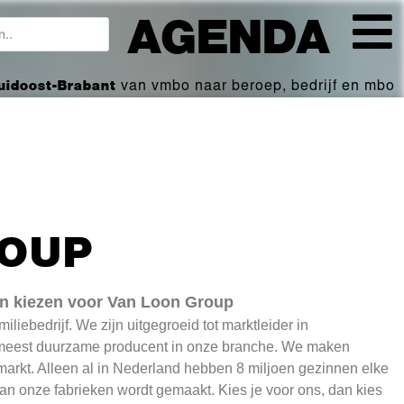
AGENDA
Zuidoost-Brabant
van vmbo naar beroep, bedrijf en mbo
ROUP
en kiezen voor Van Loon Group
iebedrijf. We zijn uitgegroeid tot marktleider in
 meest duurzame producent in onze branche. We maken
markt. Alleen al in Nederland hebben 8 miljoen gezinnen elke
an onze fabrieken wordt gemaakt. Kies je voor ons, dan kies