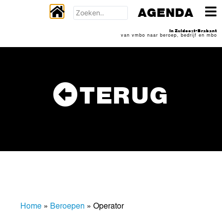
AGENDA
In Zuidoost-Brabant
van vmbo naar beroep, bedrijf en mbo
TERUG
Home
»
Beroepen
»
Operator