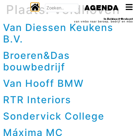
Plaats:
Veldhoven
AGENDA
In Zuidoost-Brabant
van vmbo naar beroep, bedrijf en mbo
Van Diessen Keukens
B.V.
Broeren&Das
bouwbedrijf
Van Hooff BMW
RTR Interiors
Sondervick College
Máxima MC