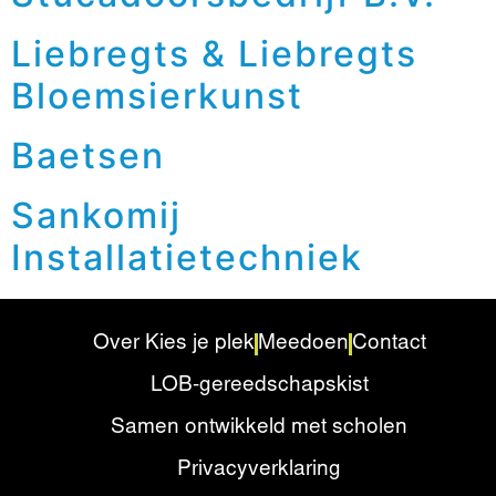
Liebregts & Liebregts
Bloemsierkunst
Baetsen
Sankomij
Installatietechniek
Over Kies je plek
Meedoen
Contact
LOB-gereedschapskist
Samen ontwikkeld met scholen
Privacyverklaring