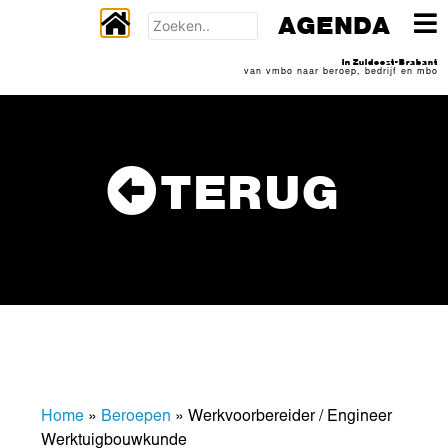
AGENDA
In Zuidoost-Brabant
van vmbo naar beroep, bedrijf en mbo
TERUG
Home
»
Beroepen
»
Werkvoorbereider / Engineer
Werktuigbouwkunde