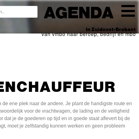
AGENDA
In Zuidoost-Brabant
van vmbo naar beroep, bedrijf en mbo
ENCHAUFFEUR
 de ene plek naar de andere. Je plant de handigste route en
ntwoordelijk voor de vrachtwagen, de lading en de veiligheid
 dat je de goederen op tijd en in goede staat aflevert bij de
engt, moet je zelfstandig kunnen werken en geen probleem