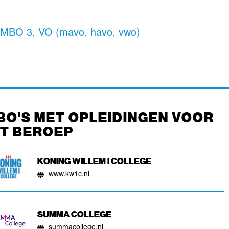
,
MBO 3
,
VO (mavo, havo, vwo)
BO'S MET OPLEIDINGEN VOOR
IT BEROEP
KONING WILLEM I COLLEGE
www.kw1c.nl
SUMMA COLLEGE
summacollege.nl