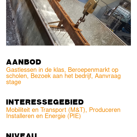
AANBOD
Gastlessen in de klas, Beroepenmarkt op
scholen, Bezoek aan het bedrijf, Aanvraag
stage
INTERESSEGEBIED
Mobiliteit en Transport (M&T)
,
Produceren
Installeren en Energie (PIE)
NIVEAU