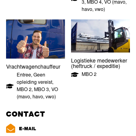
3
,
MBO 4
,
VO (mavo,
havo, vwo)
Logistieke medewerker
(heftruck / expeditie)
Vrachtwagenchauffeur
MBO 2
Entree
,
Geen
opleiding vereist
,
MBO 2
,
MBO 3
,
VO
(mavo, havo, vwo)
CONTACT
E-MAIL