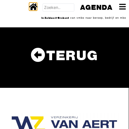
AGENDA
In Zuidoost-Brabant
van vmbo naar beroep, bedrijf en mbo
TERUG