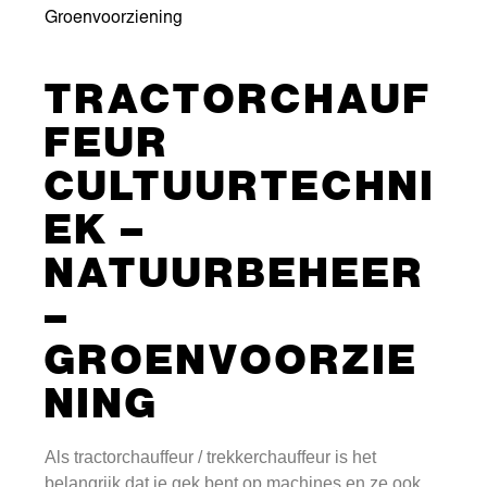
Groenvoorziening
TRACTORCHAUF
FEUR
CULTUURTECHNI
EK –
NATUURBEHEER
–
GROENVOORZIE
NING
Als tractorchauffeur / trekkerchauffeur is het
belangrijk dat je gek bent op machines en ze ook