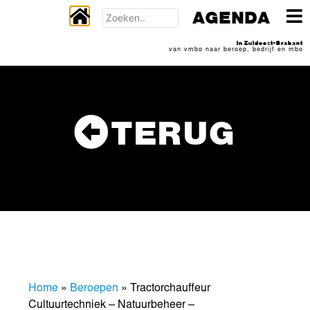
AGENDA
In Zuidoost-Brabant
van vmbo naar beroep, bedrijf en mbo
TERUG
Home
»
Beroepen
»
Tractorchauffeur
Cultuurtechniek – Natuurbeheer –