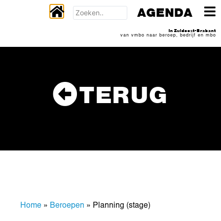
AGENDA
In Zuidoost-Brabant
van vmbo naar beroep, bedrijf en mbo
TERUG
Home
»
Beroepen
»
Planning (stage)