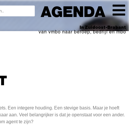
AGENDA
In Zuidoost-Brabant
van vmbo naar beroep, bedrijf en mbo
T
iets. Een integere houding. Een stevige basis. Maar je hoeft
kaar aan. Veel belangrijker is dat je openstaat voor een ander.
om agent te zijn?