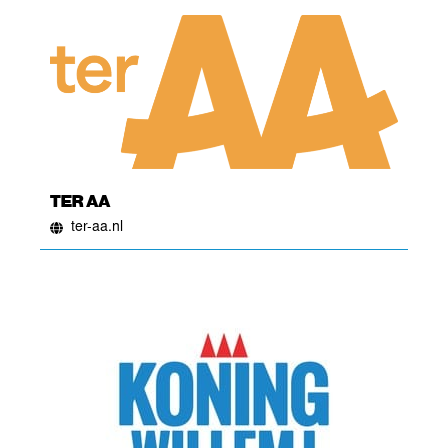
TER AA
ter-aa.nl