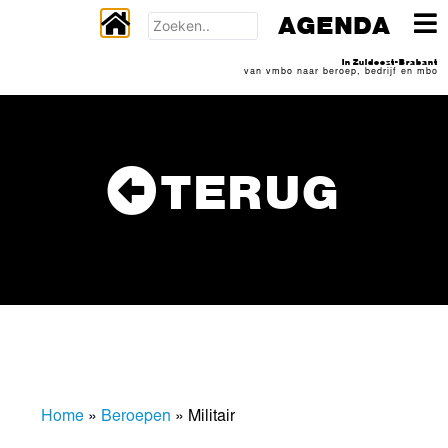
AGENDA
In Zuidoost-Brabant
van vmbo naar beroep, bedrijf en mbo
TERUG
Home
»
Beroepen
»
Militair