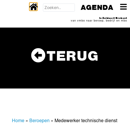
AGENDA
In Zuidoost-Brabant
van vmbo naar beroep, bedrijf en mbo
TERUG
Home
»
Beroepen
»
Medewerker technische dienst