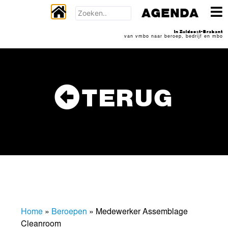
AGENDA
In Zuidoost-Brabant
van vmbo naar beroep, bedrijf en mbo
TERUG
Home
»
Beroepen
»
Medewerker Assemblage
Cleanroom