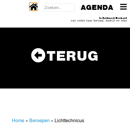
AGENDA
In Zuidoost-Brabant
van vmbo naar beroep, bedrijf en mbo
TERUG
Home
»
Beroepen
»
Lichttechnicus