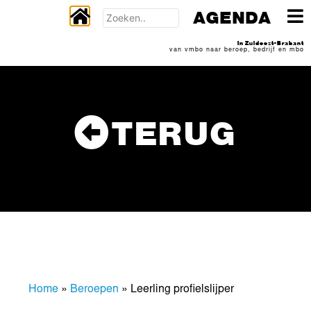
AGENDA
In Zuidoost-Brabant
van vmbo naar beroep, bedrijf en mbo
TERUG
Home
»
Beroepen
»
Leerling profielslijper