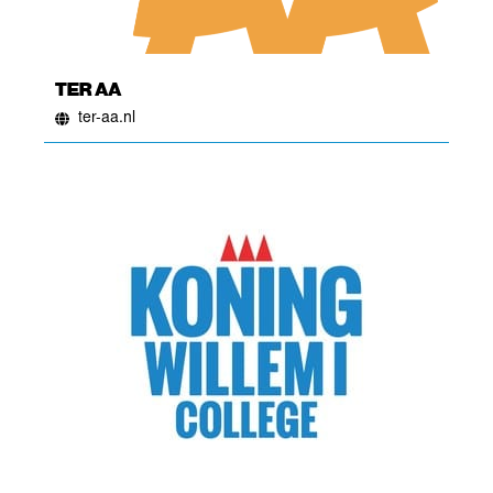
TER AA
ter-aa.nl