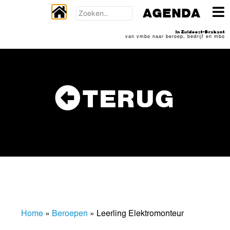
AGENDA
In Zuidoost-Brabant
van vmbo naar beroep, bedrijf en mbo
TERUG
Home
»
Beroepen
»
Leerling Elektromonteur