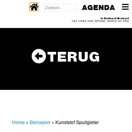
AGENDA
In Zuidoost-Brabant
van vmbo naar beroep, bedrijf en mbo
TERUG
Home
»
Beroepen
»
Kunststof Spuitgieter