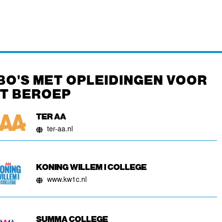
BO'S MET OPLEIDINGEN VOOR
IT BEROEP
TER AA
ter-aa.nl
KONING WILLEM I COLLEGE
www.kw1c.nl
SUMMA COLLEGE