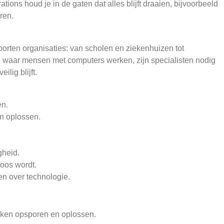
tions houd je in de gaten dat alles blijft draaien, bijvoorbeeld
ren.
soorten organisaties: van scholen en ziekenhuizen tot
al waar mensen met computers werken, zijn specialisten nodig
lig blijft.
en.
n oplossen.
gheid.
boos wordt.
en over technologie.
rken opsporen en oplossen.