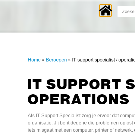
Home
»
Beroepen
»
IT support specialist / operati
IT SUPPORT S
OPERATIONS
Als IT Support Specialist zorg je ervoor dat com
organisatie. Jij bent degene die problemen oplost 
iets misgaat met een computer, printer of netwerk, d