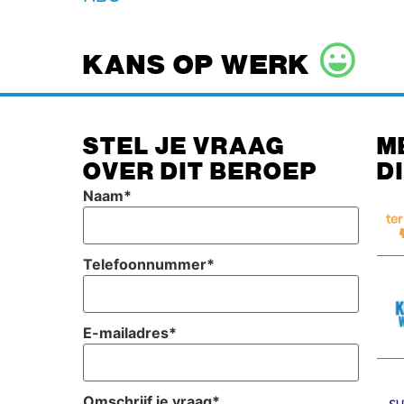
KANS OP WERK
STEL JE VRAAG
M
OVER DIT BEROEP
D
Naam
*
Telefoonnummer
*
E-mailadres
*
Omschrijf je vraag
*