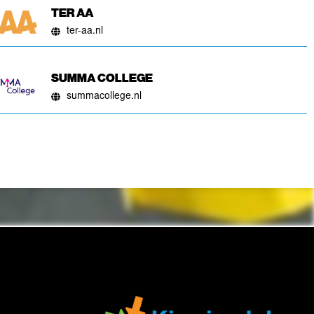
TER AA
ter-aa.nl
SUMMA COLLEGE
summacollege.nl