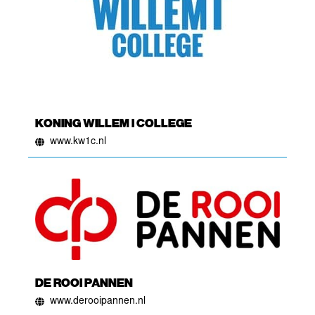
KONING WILLEM I COLLEGE
www.kw1c.nl
DE ROOI PANNEN
www.derooipannen.nl