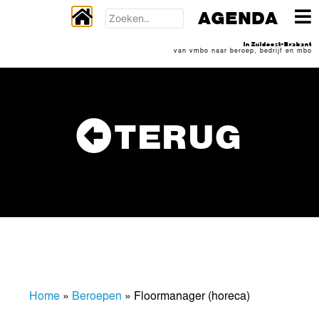
AGENDA
In Zuidoost-Brabant
van vmbo naar beroep, bedrijf en mbo
TERUG
Home
»
Beroepen
»
Floormanager (horeca)