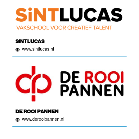
SINTLUCAS
www.sintlucas.nl
DE ROOI PANNEN
www.derooipannen.nl