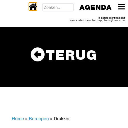
AGENDA
In Zuidoost-Brabant
van vmbo naar beroep, bedrijf en mbo
TERUG
Home
»
Beroepen
»
Drukker