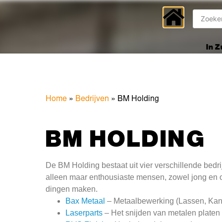
In 
Home
»
Bedrijven
»
BM Holding
BM HOLDING
De BM Holding bestaat uit vier verschillende bedrij
alleen maar enthousiaste mensen, zowel jong en o
dingen maken.
Bax Metaal
– Metaalbewerking (Lassen, Kan
Laserparts
– Het snijden van metalen platen