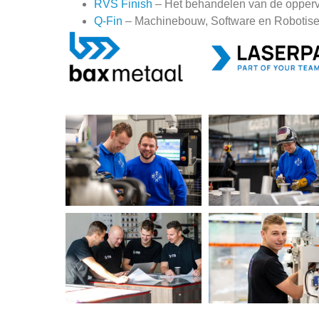
RVS Finish
– Het behandelen van de oppervl
Q-Fin
– Machinebouw, Software en Robotiser