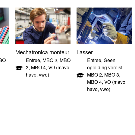
Mechatronica monteur
Lasser
BO
Entree
,
MBO 2
,
MBO
Entree
,
Geen
3
,
MBO 4
,
VO (mavo,
opleiding vereist
,
havo, vwo)
MBO 2
,
MBO 3
,
MBO 4
,
VO (mavo,
havo, vwo)