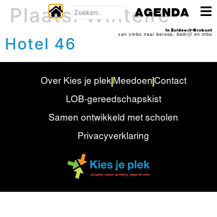
Plaats:
Wintelre
AGENDA
In Zuidoost-Brabant
van vmbo naar beroep, bedrijf en mbo
Hotel 46
Over Kies je plek
Meedoen
Contact
LOB-gereedschapskist
Samen ontwikkeld met scholen
Privacyverklaring