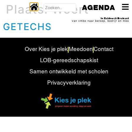
Plaats:
Weert
AGENDA
In Zuidoost-Brabant
van vmbo naar beroep, bedrijf en mbo
GETECHS
Over Kies je plek
Meedoen
Contact
LOB-gereedschapskist
Samen ontwikkeld met scholen
Privacyverklaring