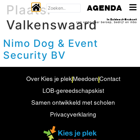
Plaats:
AGENDA
Valkenswaard
In Zuidoost-Brabant
van vmbo naar beroep, bedrijf en mbo
Nimo Dog & Event
Security BV
Over Kies je plek
Meedoen
Contact
LOB-gereedschapskist
Samen ontwikkeld met scholen
Privacyverklaring