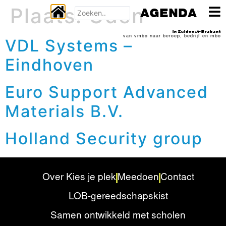
Plaats:
Uden
AGENDA
In Zuidoost-Brabant
van vmbo naar beroep, bedrijf en mbo
VDL Systems –
Eindhoven
Euro Support Advanced
Materials B.V.
Holland Security group
Over Kies je plek
Meedoen
Contact
LOB-gereedschapskist
Samen ontwikkeld met scholen