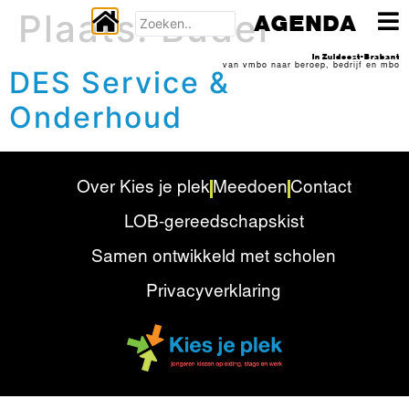
Plaats:
Budel
AGENDA
In Zuidoost-Brabant
van vmbo naar beroep, bedrijf en mbo
DES Service &
Onderhoud
Over Kies je plek
Meedoen
Contact
LOB-gereedschapskist
Samen ontwikkeld met scholen
Privacyverklaring