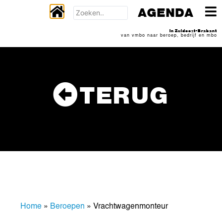
AGENDA
In Zuidoost-Brabant
van vmbo naar beroep, bedrijf en mbo
TERUG
Home
»
Beroepen
»
Vrachtwagenmonteur