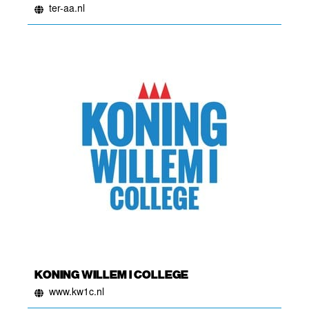
ter-aa.nl
KONING WILLEM I COLLEGE
www.kw1c.nl