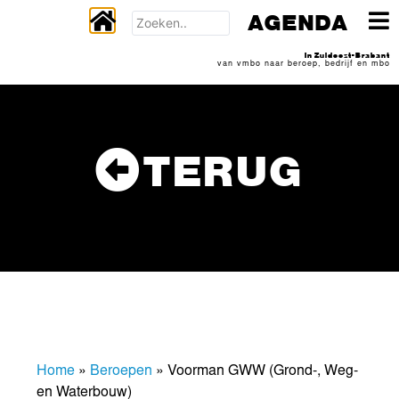
AGENDA
In Zuidoost-Brabant
van vmbo naar beroep, bedrijf en mbo
TERUG
Home
»
Beroepen
»
Voorman GWW (Grond-, Weg-
en Waterbouw)