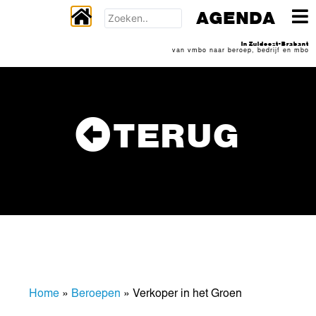
AGENDA
In Zuidoost-Brabant
van vmbo naar beroep, bedrijf en mbo
TERUG
Home
»
Beroepen
»
Verkoper in het Groen