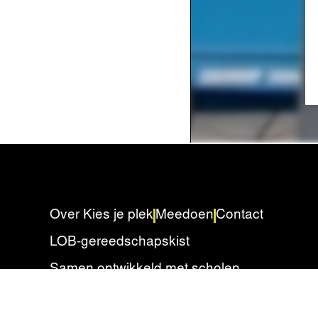
Over Kies je plek
Meedoen
Contact
LOB-gereedschapskist
Samen ontwikkeld met scholen
Privacyverklaring