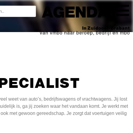
AGENDA
In Zuidoost-Brabant
van vmbo naar beroep, bedrijf en mbo
PECIALIST
veel weet van auto’s, bedrijfswagens of vrachtwagens. Jij lost
uidelijk is, ga jij zoeken waar het vandaan komt. Je werkt met
ok met gewoon gereedschap. Je zorgt dat voertuigen veilig