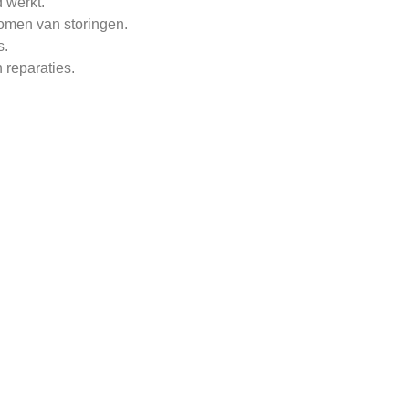
 werkt.
omen van storingen.
s.
 reparaties.